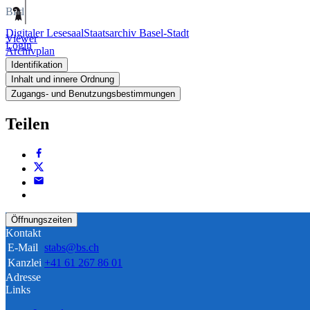
Bild
Digitaler Lesesaal
Staatsarchiv Basel-Stadt
Viewer
Login
Archivplan
Identifikation
Inhalt und innere Ordnung
Zugangs- und Benutzungsbestimmungen
Teilen
Öffnungszeiten
Kontakt
E-Mail
stabs@bs.ch
Kanzlei
+41 61 267 86 01
Adresse
Links