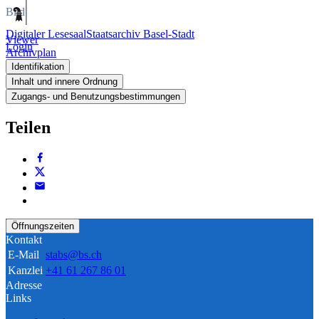
Bild
Digitaler Lesesaal
Staatsarchiv Basel-Stadt
Viewer
Login
Archivplan
Identifikation
Inhalt und innere Ordnung
Zugangs- und Benutzungsbestimmungen
Teilen
Öffnungszeiten
Kontakt
E-Mail
stabs@bs.ch
Kanzlei
+41 61 267 86 01
Adresse
Links