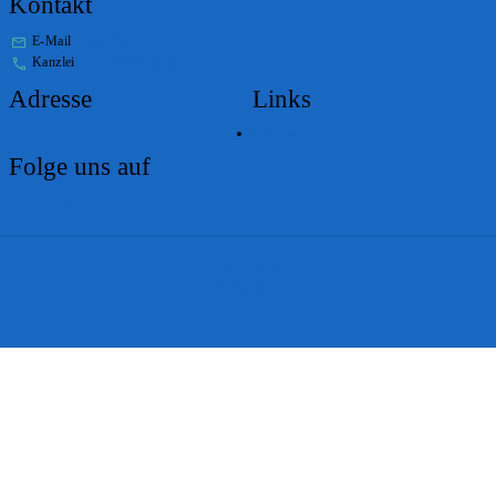
Kontakt
E-Mail
stabs@bs.ch
Kanzlei
+41 61 267 86 01
Adresse
Links
Lageplan
Folge uns auf
Impressum
Disclaimer