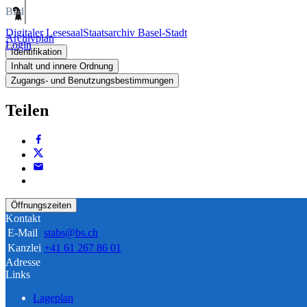
Bild
Digitaler Lesesaal
Staatsarchiv Basel-Stadt
Archivplan
Login
Identifikation
Inhalt und innere Ordnung
Zugangs- und Benutzungsbestimmungen
Teilen
Öffnungszeiten
Kontakt
E-Mail
stabs@bs.ch
Kanzlei
+41 61 267 86 01
Adresse
Links
Lageplan