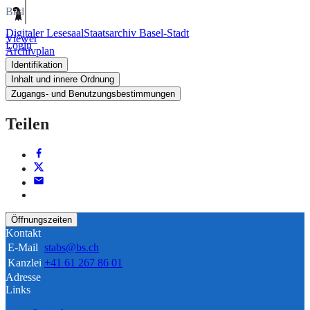
Bild
Digitaler Lesesaal
Staatsarchiv Basel-Stadt
Viewer
Login
Archivplan
Identifikation
Inhalt und innere Ordnung
Zugangs- und Benutzungsbestimmungen
Teilen
Öffnungszeiten
Kontakt
E-Mail
stabs@bs.ch
Kanzlei
+41 61 267 86 01
Adresse
Links