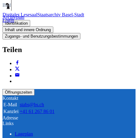
Bild
Digitaler Lesesaal
Staatsarchiv Basel-Stadt
Archivplan
Login
Identifikation
Inhalt und innere Ordnung
Zugangs- und Benutzungsbestimmungen
Teilen
Öffnungszeiten
Kontakt
E-Mail
stabs@bs.ch
Kanzlei
+41 61 267 86 01
Adresse
Links
Lageplan