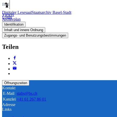
Bild
Digitaler Lesesaal
Staatsarchiv Basel-Stadt
Viewer
Login
Archivplan
Identifikation
Inhalt und innere Ordnung
Zugangs- und Benutzungsbestimmungen
Teilen
Öffnungszeiten
Kontakt
E-Mail
stabs@bs.ch
Kanzlei
+41 61 267 86 01
Adresse
Links