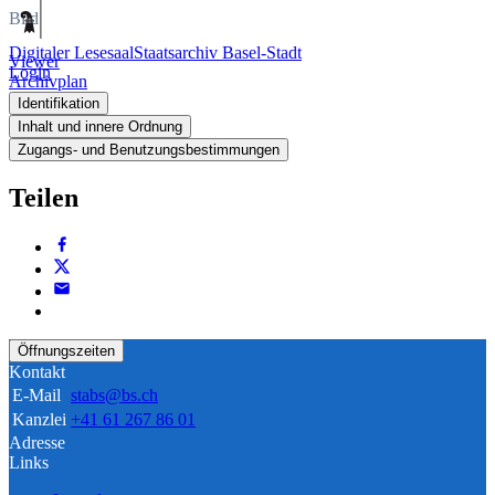
Bild
Digitaler Lesesaal
Staatsarchiv Basel-Stadt
Viewer
Login
Archivplan
Identifikation
Inhalt und innere Ordnung
Zugangs- und Benutzungsbestimmungen
Teilen
Öffnungszeiten
Kontakt
E-Mail
stabs@bs.ch
Kanzlei
+41 61 267 86 01
Adresse
Links