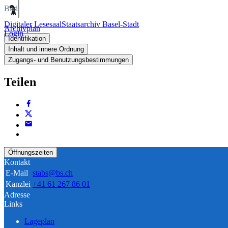
Bild
Digitaler Lesesaal
Staatsarchiv Basel-Stadt
Archivplan
Login
Identifikation
Inhalt und innere Ordnung
Zugangs- und Benutzungsbestimmungen
Teilen
Öffnungszeiten
Kontakt
E-Mail
stabs@bs.ch
Kanzlei
+41 61 267 86 01
Adresse
Links
Lageplan