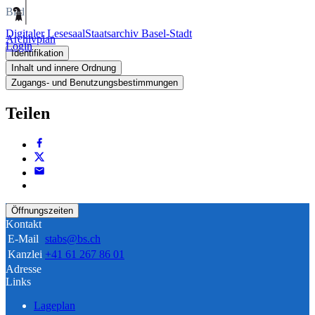
Bild
Digitaler Lesesaal
Staatsarchiv Basel-Stadt
Archivplan
Login
Identifikation
Inhalt und innere Ordnung
Zugangs- und Benutzungsbestimmungen
Teilen
Öffnungszeiten
Kontakt
E-Mail
stabs@bs.ch
Kanzlei
+41 61 267 86 01
Adresse
Links
Lageplan