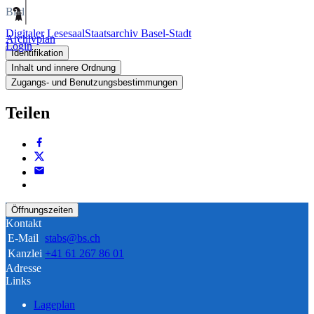
Bild
Digitaler Lesesaal
Staatsarchiv Basel-Stadt
Archivplan
Login
Identifikation
Inhalt und innere Ordnung
Zugangs- und Benutzungsbestimmungen
Teilen
Öffnungszeiten
Kontakt
E-Mail
stabs@bs.ch
Kanzlei
+41 61 267 86 01
Adresse
Links
Lageplan