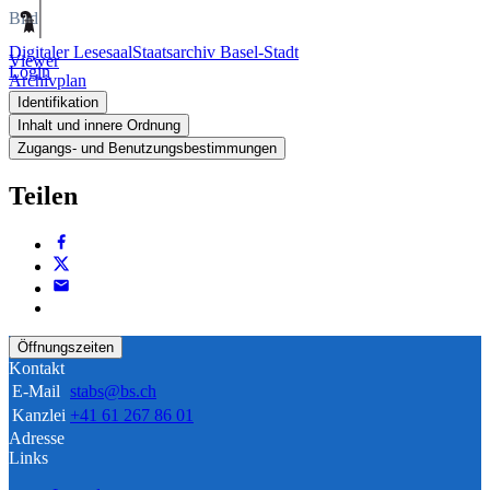
Bild
Digitaler Lesesaal
Staatsarchiv Basel-Stadt
Viewer
Login
Archivplan
Identifikation
Inhalt und innere Ordnung
Zugangs- und Benutzungsbestimmungen
Teilen
Öffnungszeiten
Kontakt
E-Mail
stabs@bs.ch
Kanzlei
+41 61 267 86 01
Adresse
Links