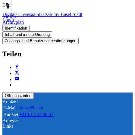
Bild
Digitaler Lesesaal
Staatsarchiv Basel-Stadt
Viewer
Login
Archivplan
Identifikation
Inhalt und innere Ordnung
Zugangs- und Benutzungsbestimmungen
Teilen
Öffnungszeiten
Kontakt
E-Mail
stabs@bs.ch
Kanzlei
+41 61 267 86 01
Adresse
Links