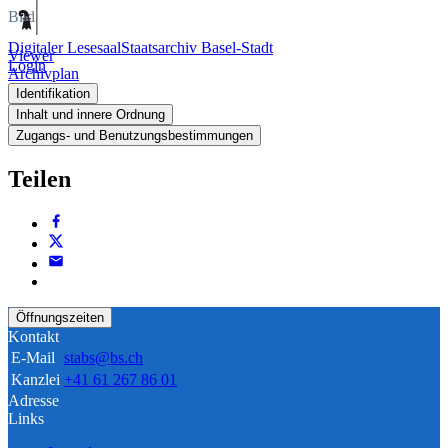
Bild
Digitaler Lesesaal
Staatsarchiv Basel-Stadt
Viewer
Login
Archivplan
Identifikation
Inhalt und innere Ordnung
Zugangs- und Benutzungsbestimmungen
Teilen
Öffnungszeiten
Kontakt
E-Mail
stabs@bs.ch
Kanzlei
+41 61 267 86 01
Adresse
Links