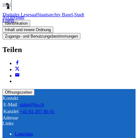
Bild
Digitaler Lesesaal
Staatsarchiv Basel-Stadt
Archivplan
Login
Identifikation
Inhalt und innere Ordnung
Zugangs- und Benutzungsbestimmungen
Teilen
Öffnungszeiten
Kontakt
E-Mail
stabs@bs.ch
Kanzlei
+41 61 267 86 01
Adresse
Links
Lageplan