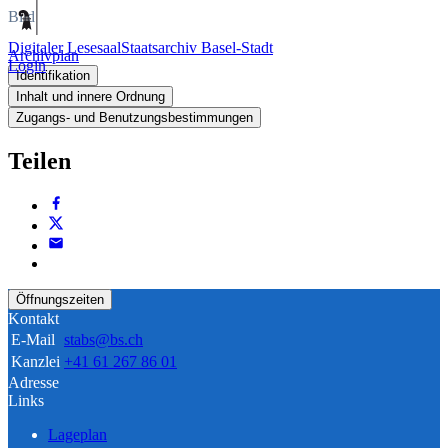
Bild
Digitaler Lesesaal
Staatsarchiv Basel-Stadt
Archivplan
Login
Identifikation
Inhalt und innere Ordnung
Zugangs- und Benutzungsbestimmungen
Teilen
Öffnungszeiten
Kontakt
E-Mail
stabs@bs.ch
Kanzlei
+41 61 267 86 01
Adresse
Links
Lageplan