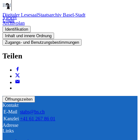
Bild
Digitaler Lesesaal
Staatsarchiv Basel-Stadt
Viewer
Login
Archivplan
Identifikation
Inhalt und innere Ordnung
Zugangs- und Benutzungsbestimmungen
Teilen
Öffnungszeiten
Kontakt
E-Mail
stabs@bs.ch
Kanzlei
+41 61 267 86 01
Adresse
Links