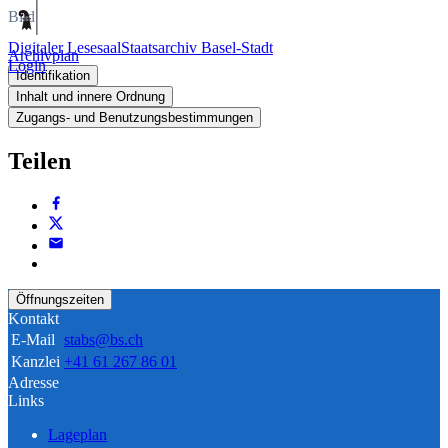
Bild
Digitaler Lesesaal
Staatsarchiv Basel-Stadt
Archivplan
Login
Identifikation
Inhalt und innere Ordnung
Zugangs- und Benutzungsbestimmungen
Teilen
Öffnungszeiten
Kontakt
E-Mail
stabs@bs.ch
Kanzlei
+41 61 267 86 01
Adresse
Links
Lageplan