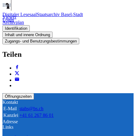
Bild
Digitaler Lesesaal
Staatsarchiv Basel-Stadt
Viewer
Login
Archivplan
Identifikation
Inhalt und innere Ordnung
Zugangs- und Benutzungsbestimmungen
Teilen
Öffnungszeiten
Kontakt
E-Mail
stabs@bs.ch
Kanzlei
+41 61 267 86 01
Adresse
Links