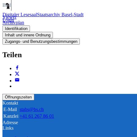
Bild
Digitaler Lesesaal
Staatsarchiv Basel-Stadt
Viewer
Login
Archivplan
Identifikation
Inhalt und innere Ordnung
Zugangs- und Benutzungsbestimmungen
Teilen
Öffnungszeiten
Kontakt
E-Mail
stabs@bs.ch
Kanzlei
+41 61 267 86 01
Adresse
Links