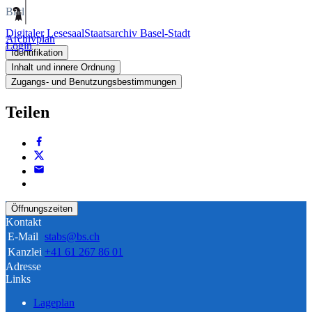
Bild
Digitaler Lesesaal
Staatsarchiv Basel-Stadt
Archivplan
Login
Identifikation
Inhalt und innere Ordnung
Zugangs- und Benutzungsbestimmungen
Teilen
Öffnungszeiten
Kontakt
E-Mail
stabs@bs.ch
Kanzlei
+41 61 267 86 01
Adresse
Links
Lageplan