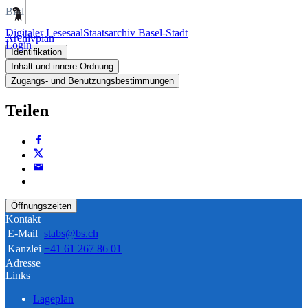
Bild
Digitaler Lesesaal
Staatsarchiv Basel-Stadt
Archivplan
Login
Identifikation
Inhalt und innere Ordnung
Zugangs- und Benutzungsbestimmungen
Teilen
Öffnungszeiten
Kontakt
E-Mail
stabs@bs.ch
Kanzlei
+41 61 267 86 01
Adresse
Links
Lageplan