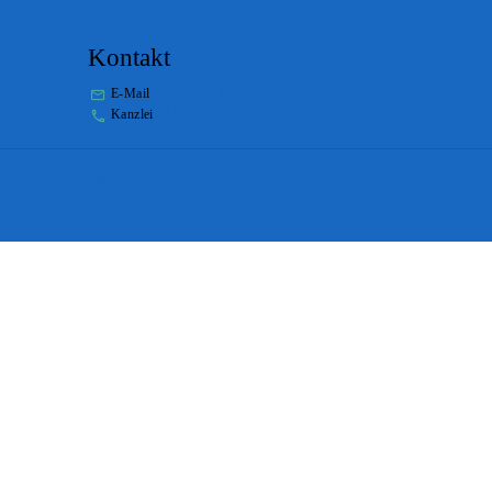
Kontakt
E-Mail
stabs@bs.ch
Kanzlei
+41 61 267 86 01
Impressum
Disclaimer