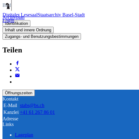
Bild
Digitaler Lesesaal
Staatsarchiv Basel-Stadt
Archivplan
Login
Identifikation
Inhalt und innere Ordnung
Zugangs- und Benutzungsbestimmungen
Teilen
Öffnungszeiten
Kontakt
E-Mail
stabs@bs.ch
Kanzlei
+41 61 267 86 01
Adresse
Links
Lageplan