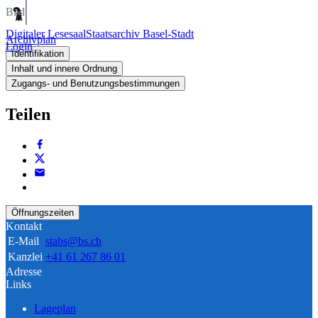
Bild
Digitaler Lesesaal
Staatsarchiv Basel-Stadt
Archivplan
Login
Identifikation
Inhalt und innere Ordnung
Zugangs- und Benutzungsbestimmungen
Teilen
Öffnungszeiten
Kontakt
E-Mail
stabs@bs.ch
Kanzlei
+41 61 267 86 01
Adresse
Links
Lageplan