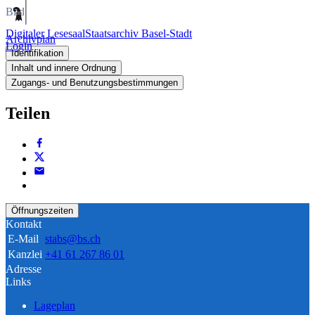
Bild
Digitaler Lesesaal
Staatsarchiv Basel-Stadt
Archivplan
Login
Identifikation
Inhalt und innere Ordnung
Zugangs- und Benutzungsbestimmungen
Teilen
Öffnungszeiten
Kontakt
E-Mail
stabs@bs.ch
Kanzlei
+41 61 267 86 01
Adresse
Links
Lageplan