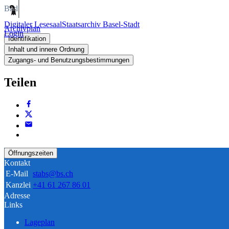
Bild
Digitaler Lesesaal
Staatsarchiv Basel-Stadt
Archivplan
Login
Identifikation
Inhalt und innere Ordnung
Zugangs- und Benutzungsbestimmungen
Teilen
Öffnungszeiten
Kontakt
E-Mail
stabs@bs.ch
Kanzlei
+41 61 267 86 01
Adresse
Links
Lageplan