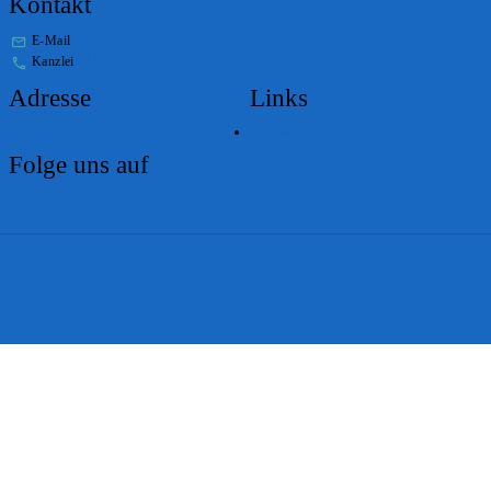
Kontakt
E-Mail
stabs@bs.ch
Kanzlei
+41 61 267 86 01
Adresse
Links
Lageplan
Folge uns auf
Impressum
Disclaimer