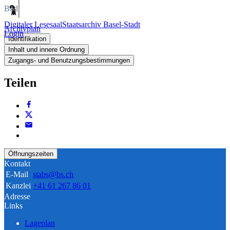
Bild
Digitaler Lesesaal
Staatsarchiv Basel-Stadt
Archivplan
Login
Identifikation
Inhalt und innere Ordnung
Zugangs- und Benutzungsbestimmungen
Teilen
Öffnungszeiten
Kontakt
E-Mail
stabs@bs.ch
Kanzlei
+41 61 267 86 01
Adresse
Links
Lageplan