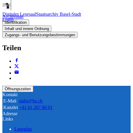
Bild
Digitaler Lesesaal
Staatsarchiv Basel-Stadt
Archivplan
Login
Identifikation
Inhalt und innere Ordnung
Zugangs- und Benutzungsbestimmungen
Teilen
Öffnungszeiten
Kontakt
E-Mail
stabs@bs.ch
Kanzlei
+41 61 267 86 01
Adresse
Links
Lageplan