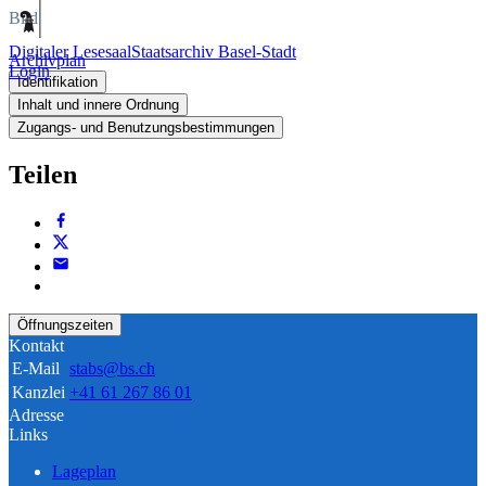
Bild
Digitaler Lesesaal
Staatsarchiv Basel-Stadt
Archivplan
Login
Identifikation
Inhalt und innere Ordnung
Zugangs- und Benutzungsbestimmungen
Teilen
Öffnungszeiten
Kontakt
E-Mail
stabs@bs.ch
Kanzlei
+41 61 267 86 01
Adresse
Links
Lageplan