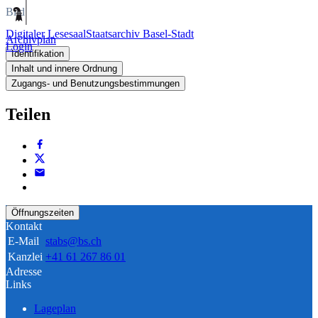
Bild
Digitaler Lesesaal
Staatsarchiv Basel-Stadt
Archivplan
Login
Identifikation
Inhalt und innere Ordnung
Zugangs- und Benutzungsbestimmungen
Teilen
Öffnungszeiten
Kontakt
E-Mail
stabs@bs.ch
Kanzlei
+41 61 267 86 01
Adresse
Links
Lageplan