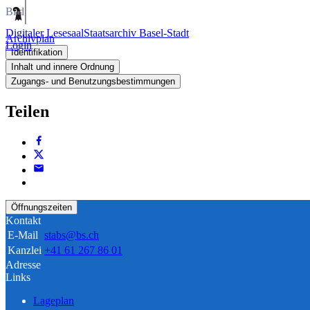
Bild
Digitaler Lesesaal
Staatsarchiv Basel-Stadt
Archivplan
Login
Identifikation
Inhalt und innere Ordnung
Zugangs- und Benutzungsbestimmungen
Teilen
Öffnungszeiten
Kontakt
E-Mail
stabs@bs.ch
Kanzlei
+41 61 267 86 01
Adresse
Links
Lageplan