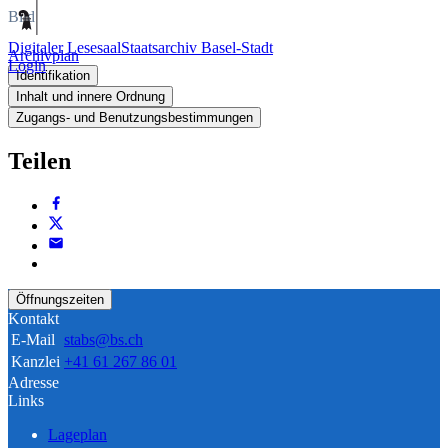
Bild
Digitaler Lesesaal
Staatsarchiv Basel-Stadt
Archivplan
Login
Identifikation
Inhalt und innere Ordnung
Zugangs- und Benutzungsbestimmungen
Teilen
Öffnungszeiten
Kontakt
E-Mail
stabs@bs.ch
Kanzlei
+41 61 267 86 01
Adresse
Links
Lageplan