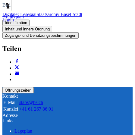
Bild
Digitaler Lesesaal
Staatsarchiv Basel-Stadt
Archivplan
Login
Identifikation
Inhalt und innere Ordnung
Zugangs- und Benutzungsbestimmungen
Teilen
Öffnungszeiten
Kontakt
E-Mail
stabs@bs.ch
Kanzlei
+41 61 267 86 01
Adresse
Links
Lageplan