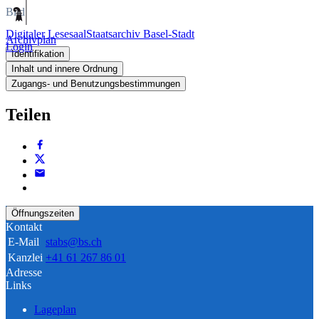
Bild
Digitaler Lesesaal
Staatsarchiv Basel-Stadt
Archivplan
Login
Identifikation
Inhalt und innere Ordnung
Zugangs- und Benutzungsbestimmungen
Teilen
Öffnungszeiten
Kontakt
E-Mail
stabs@bs.ch
Kanzlei
+41 61 267 86 01
Adresse
Links
Lageplan