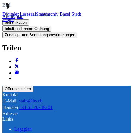
Bild
Digitaler Lesesaal
Staatsarchiv Basel-Stadt
Archivplan
Login
Identifikation
Inhalt und innere Ordnung
Zugangs- und Benutzungsbestimmungen
Teilen
Öffnungszeiten
Kontakt
E-Mail
stabs@bs.ch
Kanzlei
+41 61 267 86 01
Adresse
Links
Lageplan