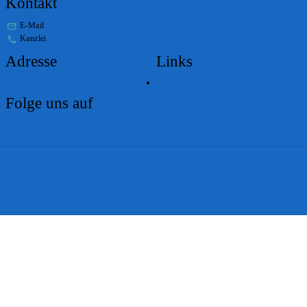
Kontakt
E-Mail
stabs@bs.ch
Kanzlei
+41 61 267 86 01
Adresse
Links
Lageplan
Folge uns auf
Impressum
Disclaimer