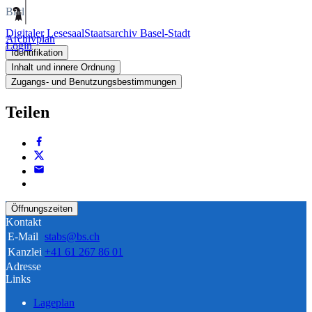
Bild
Digitaler Lesesaal
Staatsarchiv Basel-Stadt
Archivplan
Login
Identifikation
Inhalt und innere Ordnung
Zugangs- und Benutzungsbestimmungen
Teilen
Öffnungszeiten
Kontakt
E-Mail
stabs@bs.ch
Kanzlei
+41 61 267 86 01
Adresse
Links
Lageplan