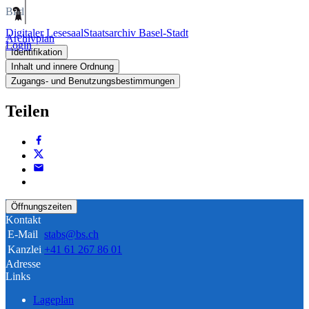
Bild
Digitaler Lesesaal
Staatsarchiv Basel-Stadt
Archivplan
Login
Identifikation
Inhalt und innere Ordnung
Zugangs- und Benutzungsbestimmungen
Teilen
Öffnungszeiten
Kontakt
E-Mail
stabs@bs.ch
Kanzlei
+41 61 267 86 01
Adresse
Links
Lageplan