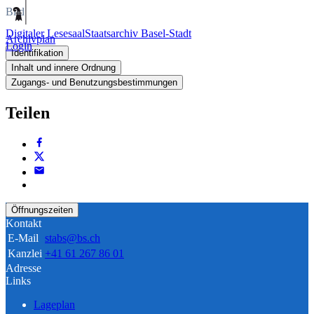
Bild
Digitaler Lesesaal
Staatsarchiv Basel-Stadt
Archivplan
Login
Identifikation
Inhalt und innere Ordnung
Zugangs- und Benutzungsbestimmungen
Teilen
Öffnungszeiten
Kontakt
E-Mail
stabs@bs.ch
Kanzlei
+41 61 267 86 01
Adresse
Links
Lageplan