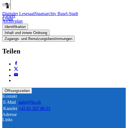
Bild
Digitaler Lesesaal
Staatsarchiv Basel-Stadt
Viewer
Login
Archivplan
Identifikation
Inhalt und innere Ordnung
Zugangs- und Benutzungsbestimmungen
Teilen
Öffnungszeiten
Kontakt
E-Mail
stabs@bs.ch
Kanzlei
+41 61 267 86 01
Adresse
Links