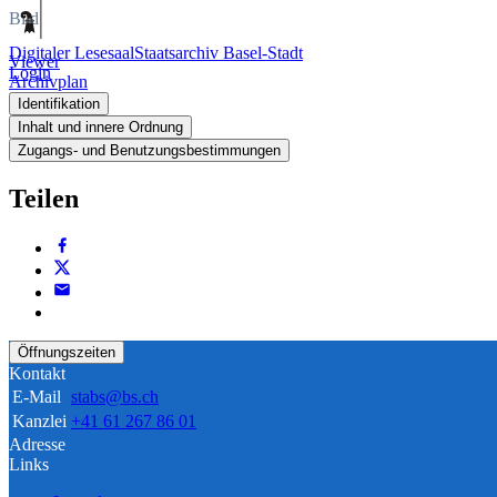
Bild
Digitaler Lesesaal
Staatsarchiv Basel-Stadt
Viewer
Login
Archivplan
Identifikation
Inhalt und innere Ordnung
Zugangs- und Benutzungsbestimmungen
Teilen
Öffnungszeiten
Kontakt
E-Mail
stabs@bs.ch
Kanzlei
+41 61 267 86 01
Adresse
Links