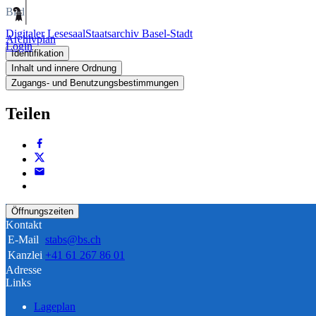
Bild
Digitaler Lesesaal
Staatsarchiv Basel-Stadt
Archivplan
Login
Identifikation
Inhalt und innere Ordnung
Zugangs- und Benutzungsbestimmungen
Teilen
Öffnungszeiten
Kontakt
E-Mail
stabs@bs.ch
Kanzlei
+41 61 267 86 01
Adresse
Links
Lageplan