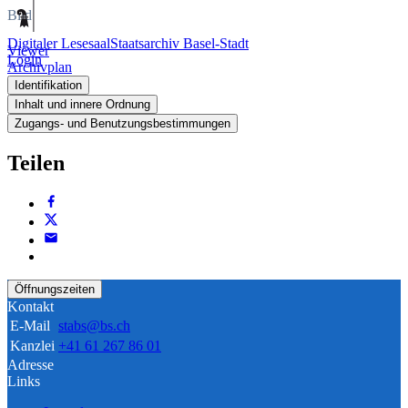
Bild
Digitaler Lesesaal
Staatsarchiv Basel-Stadt
Viewer
Login
Archivplan
Identifikation
Inhalt und innere Ordnung
Zugangs- und Benutzungsbestimmungen
Teilen
Öffnungszeiten
Kontakt
E-Mail
stabs@bs.ch
Kanzlei
+41 61 267 86 01
Adresse
Links