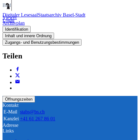
Bild
Digitaler Lesesaal
Staatsarchiv Basel-Stadt
Viewer
Login
Archivplan
Identifikation
Inhalt und innere Ordnung
Zugangs- und Benutzungsbestimmungen
Teilen
Öffnungszeiten
Kontakt
E-Mail
stabs@bs.ch
Kanzlei
+41 61 267 86 01
Adresse
Links