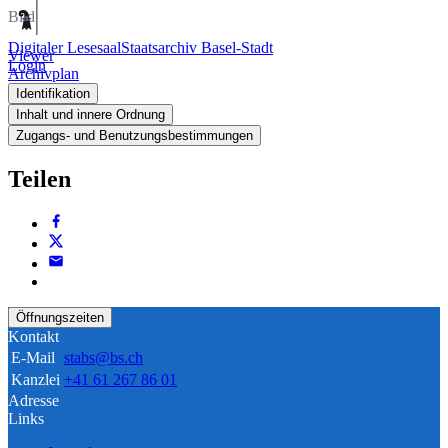
Bild
Digitaler Lesesaal
Staatsarchiv Basel-Stadt
Viewer
Login
Archivplan
Identifikation
Inhalt und innere Ordnung
Zugangs- und Benutzungsbestimmungen
Teilen
Öffnungszeiten
Kontakt
E-Mail
stabs@bs.ch
Kanzlei
+41 61 267 86 01
Adresse
Links