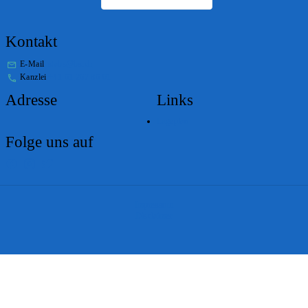
Kontakt
E-Mail
stabs@bs.ch
Kanzlei
+41 61 267 86 01
Adresse
Links
Lageplan
Folge uns auf
Impressum
Disclaimer