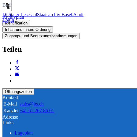
Bild
Digitaler Lesesaal
Staatsarchiv Basel-Stadt
Archivplan
Login
Identifikation
Inhalt und innere Ordnung
Zugangs- und Benutzungsbestimmungen
Teilen
Öffnungszeiten
Kontakt
E-Mail
stabs@bs.ch
Kanzlei
+41 61 267 86 01
Adresse
Links
Lageplan