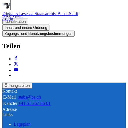
Bild
Digitaler Lesesaal
Staatsarchiv Basel-Stadt
Archivplan
Login
Identifikation
Inhalt und innere Ordnung
Zugangs- und Benutzungsbestimmungen
Teilen
Öffnungszeiten
Kontakt
E-Mail
stabs@bs.ch
Kanzlei
+41 61 267 86 01
Adresse
Links
Lageplan